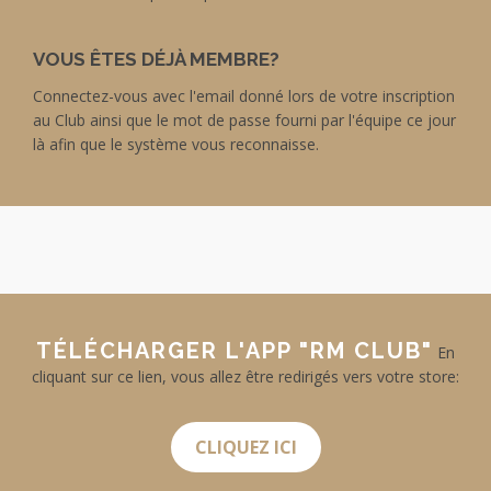
VOUS ÊTES DÉJÀ MEMBRE?
Connectez-vous avec l'email donné lors de votre inscription
au Club ainsi que le mot de passe fourni par l'équipe ce jour
là afin que le système vous reconnaisse.
TÉLÉCHARGER L'APP "RM CLUB"
En
cliquant sur ce lien, vous allez être redirigés vers votre store:
CLIQUEZ ICI