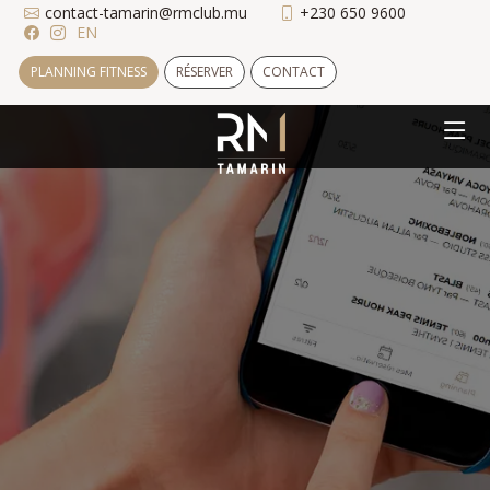
contact-tamarin@rmclub.mu
+230 650 9600
EN
PLANNING FITNESS
RÉSERVER
CONTACT