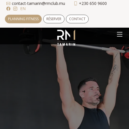
contact-tamarin@rmclub.mu
+230 650 9600
EN
PLANNING FITNESS
RÉSERVER
CONTACT