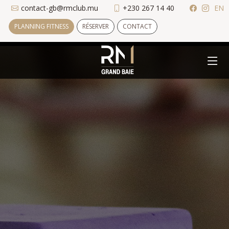
contact-gb@rmclub.mu
+230 267 14 40
EN
PLANNING FITNESS
RÉSERVER
CONTACT