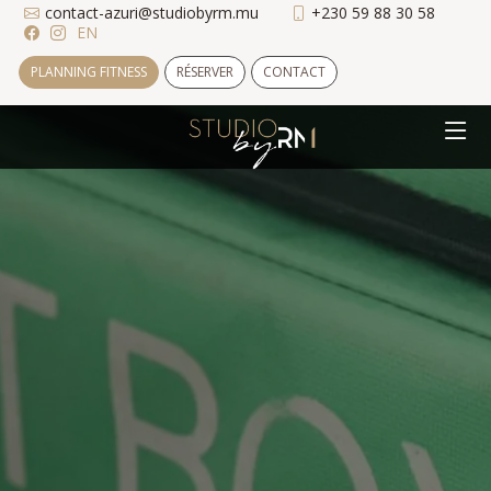
contact-azuri@studiobyrm.mu
+230 59 88 30 58
EN
PLANNING FITNESS
RÉSERVER
CONTACT